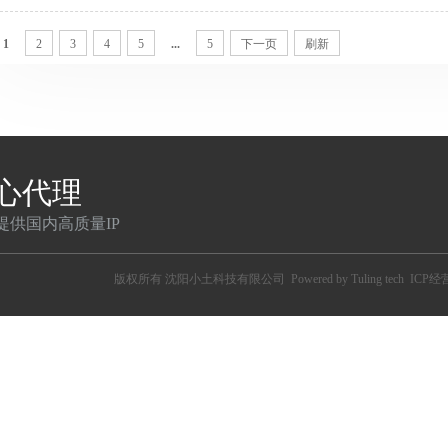
匿]221.231.13.198:1080@HTTP#江苏省盐城市 电信[高匿]47
知]39.185.41.193:5911@HTTP#浙江省宁波市 移动[高匿]47.121.18
1
2
3
4
5
...
5
下一页
刷新
心代理
提供国内高质量IP
版权所有
沈阳小土科技有限公司
Powered by Tuling tech
ICP经