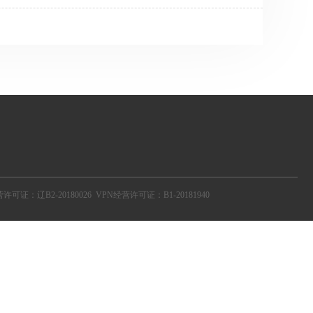
.105.122.72:3129@HTTP#山东省青岛市 阿里云[未
2.36 ...
营许可证：辽B2-20180026
VPN经营许可证：B1-20181940