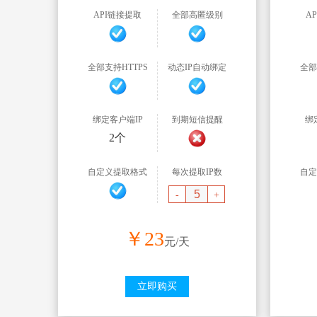
API链接提取
全部高匿级别
A
全部支持HTTPS
动态IP自动绑定
全部
绑定客户端IP
到期短信提醒
绑
2个
自定义提取格式
每次提取IP数
自定
-
+
￥
23
元/天
立即购买