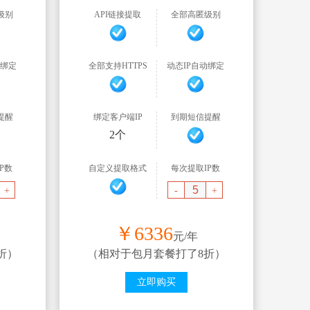
级别
API链接提取
全部高匿级别
动绑定
全部支持HTTPS
动态IP自动绑定
提醒
绑定客户端IP
到期短信提醒
2个
P数
自定义提取格式
每次提取IP数
+
-
+
￥
6336
元/年
折）
（相对于包月套餐打了8折）
立即购买