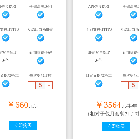
PI链接提取
全部高匿级别
API链接提取
全部高匿
支持HTTPS
动态IP自动绑定
全部支持HTTPS
动态IP自
定客户端IP
到期短信提醒
绑定客户端IP
到期短信
2个
2个
义提取格式
每次提取IP数
自定义提取格式
每次提取I
-
+
-
￥
660
￥
3564
元/月
元/半年
（相对于包月套餐打了9
立即购买
立即购买