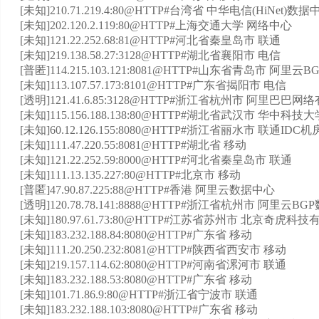
[未知]210.71.219.4:80@HTTP#台湾省 中华电信(HiNet)数据
[未知]202.120.2.119:80@HTTP#上海交通大学 网络中心
[未知]121.22.252.68:81@HTTP#河北省秦皇岛市 联通
[未知]219.138.58.27:3128@HTTP#湖北省襄阳市 电信
[普匿]114.215.103.121:8081@HTTP#山东省青岛市 阿里
[未知]113.107.57.173:8101@HTTP#广东省揭阳市 电信
[透明]121.41.6.85:3128@HTTP#浙江省杭州市 阿里巴
[未知]115.156.188.138:80@HTTP#湖北省武汉市 华中科
[未知]60.12.126.155:8080@HTTP#浙江省丽水市 联通IDC机
[未知]111.47.220.55:8081@HTTP#湖北省 移动
[未知]121.22.252.59:8000@HTTP#河北省秦皇岛市 联通
[未知]111.13.135.227:80@HTTP#北京市 移动
[普匿]47.90.87.225:88@HTTP#香港 阿里云数据中心
[透明]120.78.78.141:8888@HTTP#浙江省杭州市 阿里云B
[未知]180.97.61.73:80@HTTP#江苏省苏州市 北京奇虎
[未知]183.232.188.84:8080@HTTP#广东省 移动
[未知]111.20.250.232:8081@HTTP#陕西省西安市 移动
[未知]219.157.114.62:8080@HTTP#河南省漯河市 联通
[未知]183.232.188.53:8080@HTTP#广东省 移动
[未知]101.71.86.9:80@HTTP#浙江省宁波市 联通
[未知]183.232.188.103:8080@HTTP#广东省 移动