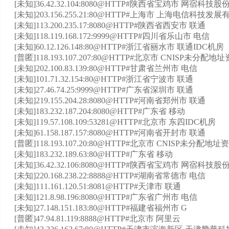
[未知]36.42.32.104:8080@HTTP#陕西省宝鸡市 网宿
[未知]203.156.255.21:80@HTTP#上海市 上海电信科技发
[未知]113.200.235.17:8080@HTTP#陕西省西安市 联通
[未知]118.119.168.172:9999@HTTP#四川省乐山市 电信
[未知]60.12.126.148:80@HTTP#浙江省丽水市 联通IDC机房
[普匿]118.193.107.207:80@HTTP#北京市 CNISP未分配地
[未知]202.100.83.139:80@HTTP#甘肃省兰州市 电信
[未知]101.71.32.154:80@HTTP#浙江省宁波市 联通
[未知]27.46.74.25:9999@HTTP#广东省深圳市 联通
[未知]219.155.204.28:8080@HTTP#河南省郑州市 联通
[未知]183.232.187.204:8080@HTTP#广东省 移动
[未知]119.57.108.109:53281@HTTP#北京市 东四IDC机房
[未知]61.158.187.157:8080@HTTP#河南省开封市 联通
[普匿]118.193.107.20:80@HTTP#北京市 CNISP未分配地址
[未知]183.232.189.63:80@HTTP#广东省 移动
[未知]36.42.32.106:8080@HTTP#陕西省宝鸡市 网宿
[未知]220.168.238.22:8888@HTTP#湖南省常德市 电信
[未知]111.161.120.51:8081@HTTP#天津市 联通
[未知]121.8.98.196:8080@HTTP#广东省广州市 电信
[未知]27.148.151.183:80@HTTP#福建省福州市 G
[普匿]47.94.81.119:8888@HTTP#北京市 阿里云