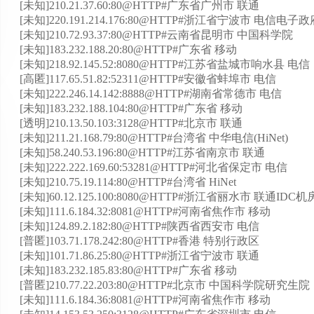
[未知]210.21.37.60:80@HTTP#广东省广州市 联通
[未知]220.191.214.176:80@HTTP#浙江省宁波市 电信电子
[未知]210.72.93.37:80@HTTP#云南省昆明市 中国科学院
[未知]183.232.188.20:80@HTTP#广东省 移动
[未知]218.92.145.52:8080@HTTP#江苏省盐城市响水县 电信
[高匿]117.65.51.82:52311@HTTP#安徽省蚌埠市 电信
[未知]222.246.14.142:8888@HTTP#湖南省常德市 电信
[未知]183.232.188.104:80@HTTP#广东省 移动
[透明]210.13.50.103:3128@HTTP#北京市 联通
[未知]211.21.168.79:80@HTTP#台湾省 中华电信(HiNet)
[未知]58.240.53.196:80@HTTP#江苏省南京市 联通
[未知]222.222.169.60:53281@HTTP#河北省保定市 电信
[未知]210.75.19.114:80@HTTP#台湾省 HiNet
[未知]60.12.125.100:8080@HTTP#浙江省丽水市 联通IDC机
[未知]111.6.184.32:8081@HTTP#河南省焦作市 移动
[未知]124.89.2.182:80@HTTP#陕西省西安市 电信
[普匿]103.71.178.242:80@HTTP#香港 特别行政区
[未知]101.71.86.25:80@HTTP#浙江省宁波市 联通
[未知]183.232.185.83:80@HTTP#广东省 移动
[普匿]210.77.22.203:80@HTTP#北京市 中国科学院研究生院
[未知]111.6.184.36:8081@HTTP#河南省焦作市 移动