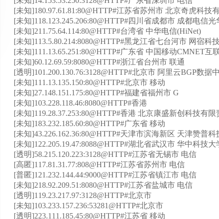
[未知]14.153.53.250:3128@HTTP#广东省深圳市 电信
[未知]180.97.61.81:80@HTTP#江苏省苏州市 北京奇虎
[未知]118.123.245.206:80@HTTP#四川省成都市 成都
[未知]211.75.64.114:80@HTTP#台湾省 中华电信(HiNet)
[未知]113.5.80.214:8080@HTTP#黑龙江省七台河市 
[未知]111.13.65.251:80@HTTP#广东省 中国移动CMNET互
[未知]60.12.69.59:8080@HTTP#浙江省台州市 联通
[透明]101.200.130.76:3128@HTTP#北京市 阿里云BGP数据
[未知]111.13.135.150:80@HTTP#北京市 移动
[未知]27.148.151.175:80@HTTP#福建省福州市 G
[未知]103.228.118.46:8080@HTTP#香港
[未知]119.28.37.253:80@HTTP#香港 北京康盛新创科技
[未知]183.232.185.60:80@HTTP#广东省 移动
[未知]43.226.162.36:80@HTTP#天津市滨海新区 天
[未知]122.205.19.47:8088@HTTP#湖北省武汉市 华中
[透明]58.215.120.223:3128@HTTP#江苏省无锡市 电信
[高匿]117.81.31.77:808@HTTP#江苏省苏州市 电信
[普匿]121.232.144.44:9000@HTTP#江苏省镇江市 电信
[未知]218.92.209.51:8080@HTTP#江苏省盐城市 电信
[透明]119.23.217.97:3128@HTTP#北京市
[未知]103.233.157.236:53281@HTTP#北京市
[透明]223.111.185.45:80@HTTP#江苏省 移动