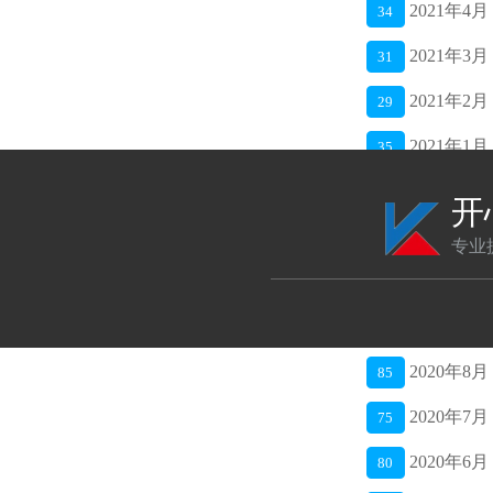
2021年4月
34
2021年3月
31
2021年2月
29
2021年1月
35
2020年12
42
开
2020年11
40
专业
2020年10
48
2020年9月
52
2020年8月
85
2020年7月
75
2020年6月
80