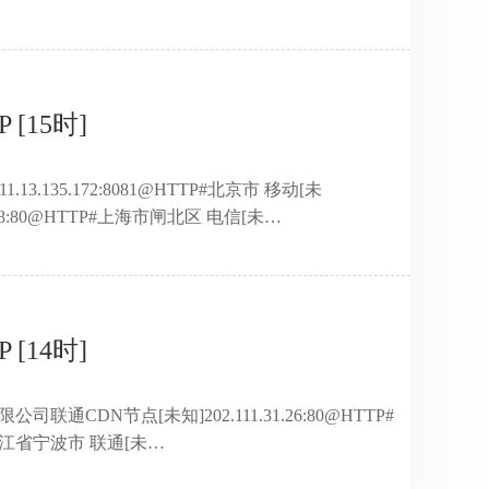
台湾省 中华电信(HiNet)数据中心[未
2.85:80@HTTP#台湾省 中华电信(HiNet)[普
102.219.131:80@HTTP#北京市朝阳区 优位风 ...
[15时]
1.13.135.172:8081@HTTP#北京市 移动[未
.46.58:80@HTTP#上海市闸北区 电信[未
210.71.219.3:80@HTTP#台湾省 中华电信(HiNet)数
技电信CDN节点[未知]111.6.185.29:8081@HTTP#河
航[未知]111. ...
[14时]
公司联通CDN节点[未知]202.111.31.26:80@HTTP#
P#浙江省宁波市 联通[未
202.116.193.38:80@HTTP#广东省广州市 广东外语外贸大