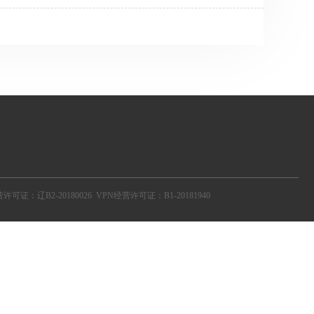
据中心[未知]112.124.23.110:80@HTTP#浙江省杭州
科技网[未知]58.32.234.26:80@HTT ...
营许可证：辽B2-20180026
VPN经营许可证：B1-20181940