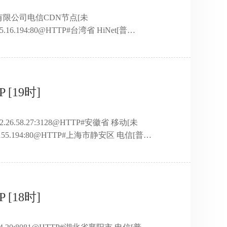
技股份有限公司电信CDN节点[未
.16.194:80@HTTP#台湾省 HiNet[普
2.32.96:8080@HTTP#陕西省宝鸡市 网宿科技股份有限公司
eb公司[高匿]121.31.102.132:8123@HTTP#广西防城
互联网[透明]116.76.2.70:8080@H ...
[19时]
2.26.58.27:3128@HTTP#安徽省 移动[未
4.155.194:80@HTTP#上海市静安区 电信[普
123.139.56.238:9999@HTTP#陕西省西安市 联通[未
司电信CDN节点[未知]218.4.242.102:80@HTTP#江
江苏省宿迁市 网宿科技电信CDN节 ...
[18时]