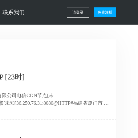
联系我们
请登录
免费注册
[23时]
技股份有限公司电信CDN节点[未
[未知]36.250.76.31:8080@HTTP#福建省厦门市 联
]47.94.107.71:8080@HTTP#北京市 阿里云[未
科技股份有限公司联通CDN节点[高
54.121.45:8080@HTTP#河南省新乡市 联通[普