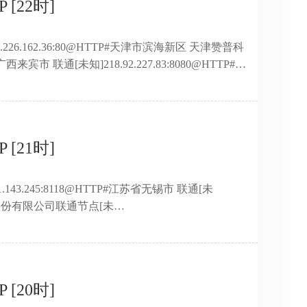
[22时]
43.226.162.36:80@HTTP#天津市滨海新区 天津赞普科
西来宾市 联通[未知]218.92.227.83:8080@HTTP#江
1@HTTP#湖北省 移动[高
星辰信息技术有限责任公司铁通数据中心[未
.20.250.59:8081@HTTP#陕西省西安市 移动[高
[21时]
81.143.245:8118@HTTP#江苏省无锡市 联通[未
普科技股份有限公司联通节点[未
9.184:80@HTTP#台湾省 中华电信(HiNet)[普
11.13.65.243:80@HTTP#广东省 中国移动CMNET互联网
3.226.162.41:80@HTTP#天津市滨海新 ...
[20时]