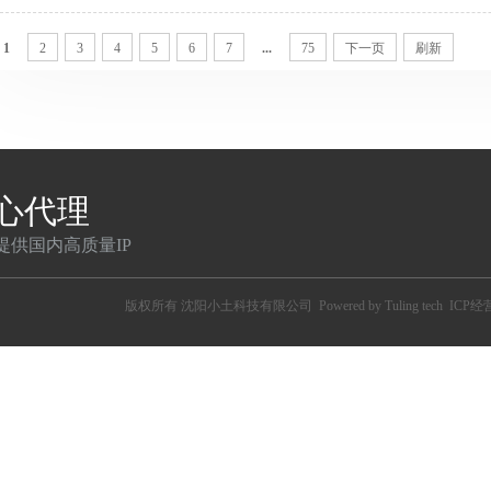
学[未知]112.74.83.129:80@HTTP#广东省深圳市 阿里云BGP数
市 阿里云BGP数据中心[未知]159.226.225.140:80@HTTP#北京市 
1
2
3
4
5
6
7
...
75
下一页
刷新
心代理
提供国内高质量IP
版权所有
沈阳小土科技有限公司
Powered by Tuling tech
ICP经