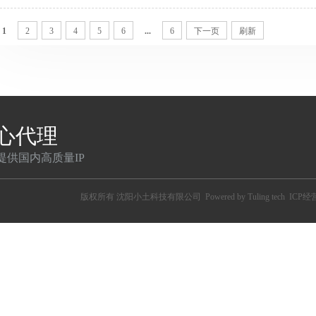
怎么判断一个IP是否是高匿代理？有一些朋友使用浏览器设置
是得出结论，这个代理IP就是透明代理，因为它暴露了本机
1
2
3
4
5
6
...
6
下一页
刷新
并不是说这个代理是透明代理，而是设置根本没有生效。一般
打开网站，代表设置代理成功，IP改变；一种是打不开网站，代
心代理
提供国内高质量IP
版权所有
沈阳小土科技有限公司
Powered by Tuling tech
ICP经