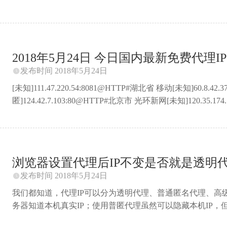
[未知]101.248.64.66:8080@HTTP#西藏 电信[未知]120.52
知]111.47.221.64:8081@HTTP#湖北省 移动[透明]119.27.
知]39.134.14.66:8080@HTTP#北京市 移动[未知]36.248.10.22:8
2018年5月24日 今日国内最新免费代理IP 
发布时间 2018年5月24日

[未知]111.47.220.54:8081@HTTP#湖北省 移动[未知]60.8.
匿]124.42.7.103:80@HTTP#北京市 光环新网[未知]120.35.1
知]183.6.224.121:8080@HTTP#广东省广州市 电信[未知]223.
知]114.99.205.98:33385@HTTP#安徽省安庆市 电信[未知]183
知]111.206.239.43:8081@HTTP#北京市 联通[未知]117.127.0.210
浏览器设置代理后IP不变是否就是透明
发布时间 2018年5月24日

我们都知道，代理IP可以分为透明代理、普通匿名代理、高
务器知道本机真实IP；使用普匿代理虽然可以隐藏本机IP，
才能完美的隐藏自己，就和真实用户IP一样，毫无破绽。这