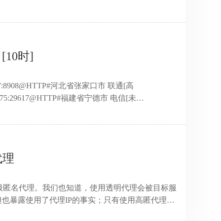
.72.54:80@HTTP#北京市 联通云BGP数据中心[未
177.169:80@HTTP#福建省厦门市 广电宽带[未
080@HT ...
[10时]
42.37:8908@HTTP#河北省张家口市 联通[高
74.75:29617@HTTP#福建省宁德市 电信[未
146.111.239:808@HTTP#湖南省衡阳市 电信[未
.158.12.65:44258@HTTP#浙江省杭州市 电信[未
:8080@H ...
代理
级匿名代理。我们也知道，使用透明代理会被目标服
但也暴露使用了代理IP的事实；只有使用高匿代理，
也导致了很多朋友对高匿代理趋之若鹜，但又不知道