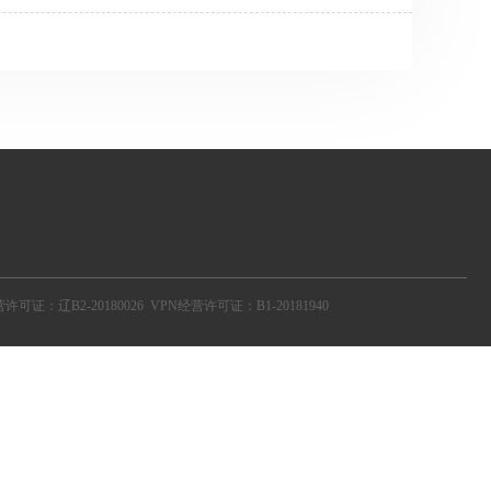
了代理后，访问百度查询IP，发现还是本机IP，于
IP。真相是这样吗？其实不然，当出现这种情况时，
设置代理IP后，访问网站有两种情况，一种是可以
表代理使用失败，可能IP已经失效 ...
营许可证：辽B2-20180026
VPN经营许可证：B1-20181940