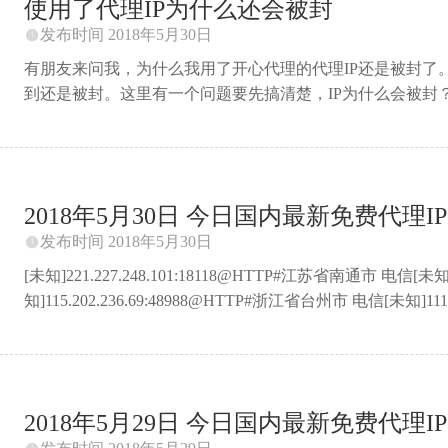
使用了代理IP为什么还会被封
发布时间 2018年5月30日

有朋友来问我，为什么我用了开心代理的代理IP还是被封了。
到还是被封。这里有一个问题要先搞清楚，IP为什么会被封
IP就会被封，比如目标服务器限制，一个IP只能注册3个账号
不管是自己的IP还是代理IP。使用了代理IP还是被封，要
了代理IP的作用。代理IP也是IP，超过了阈值也一样被封
的阈值即可，比如一个代理IP注册2个账号、发8篇帖子，然
2018年5月30日 今日国内最新免费代理IP 
封的正确方式。以上只是简单的举个例子说明代理IP避免被封的
发布时间 2018年5月30日

[未知]221.227.248.101:18118@HTTP#江苏省南通市 电信[未知
知]115.202.236.69:48988@HTTP#浙江省台州市 电信[未知]11
知]183.149.75.138:21145@HTTP#浙江省台州市 电信[未知]223
知]125.126.165.2:35972@HTTP#浙江省台州市椒江区 电信[未知]
知]123.53.119.220:39758@HTTP#河南省南阳市 电信[未 ...
2018年5月29日 今日国内最新免费代理IP 