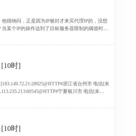
他很纳闷，正是因为IP被封才来买代理IP的，没想
？当某个IP的操作达到了目标服务器限制的阈值时，
，只能发10篇帖子等等，超过了这个阈值就会封IP，
这代理IP何用，这位朋友如此说到。其实这位朋友弄错
，这是显而易见的，如何避免被封呢？小于目标服务器
后换下一个代理IP继续操作，这样才是代理IP避免被
[10时]
有效解决访问 ...
]183.149.72.21:28925@HTTP#浙江省台州市 电信[未
1.113.235.213:60545@HTTP#宁夏银川市 电信[未
.153.154.189:27493@HTTP#湖南省 电信[未
171.113.157.33:37171@HTTP#湖北省 电信[未
[10时]