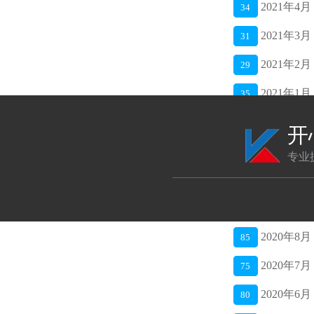
2021年4月
34
2021年3月
31
2021年2月
29
2021年1月
35
2020年12
42
开
2020年11
40
专业
2020年10
48
2020年9月
52
2020年8月
85
2020年7月
75
2020年6月
80