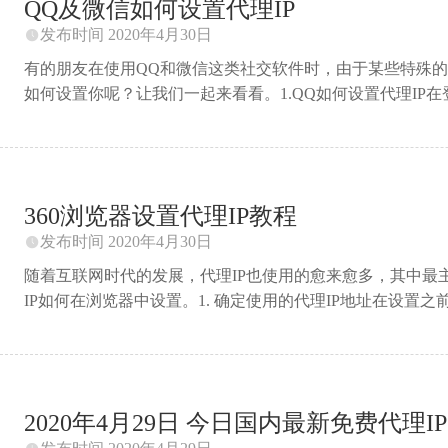
QQ及微信如何设置代理IP
发布时间 2020年4月30日

有的朋友在使用QQ和微信这类社交软件时，由于某些特殊的需
如何设置你呢？让我们一起来看看。1.QQ如何设置代理IP
入网络设置的界面，在这里我们可以看到可以选择代理的类型，
要的代理类型并输入IP地址，用户名，密码等，确定登陆即
更换IP地址。2. 微信电脑版如何设置代理IP在电脑上安装
进入“网络代理设置”界面，在这里“使用代理”的选项中选择“
360浏览器设置代理IP教程
多设置”，输入账号和密码，输入后点击确定即可。在这里需要提
发布时间 2020年4月30日

随着互联网时代的发展，代理IP也使用的愈来愈多，其中最
IP如何在浏览器中设置。1. 确定使用的代理IP地址在设置
理IP或者去开心代理IP平台购买都可以。2. 打开你需要使
单，选择“工具”栏。3. 在“工具”栏中选择“代理服务器”并选
务器列表输入自己代理IP地址即可，并且还可以输入不使用
浏览器中设置代理IP的方法了，是不是很简单呢？推荐阅读上一
2020年4月29日 今日国内最新免费代理IP 