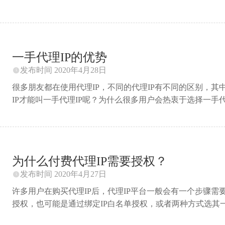
短效优质代理IP。这种代理IP可以说是人气火爆，需求量高
好用吗？它的优势又在哪里呢？ 1. 流水量大 由于单个代理
理IP池往往有巨大的流水量。就比如开心代理IP平台，每日
理，满足大多数的工作业务要求，保证效率。 2. 支持多种AP
一手代理IP的优势
定制，并 ...
发布时间 2020年4月28日

很多朋友都在使用代理IP，不同的代理IP有不同的区别，其
IP才能叫一手代理IP呢？为什么很多用户会热衷于选择一手代
按匿名度分可以分为透明代理，普通匿名代理，高匿名代理。
源，这种代理IP犹如刚出生的婴儿纯洁无暇，是没有被别人使
理IP对于需要访问那些有强力反爬机制的网站的工作业务有
站都有极高的成功率。可以说，使用一手代理IP能使那些有
为什么付费代理IP需要授权？
IP还有高匿名代理IP的全部优点，即高匿名，高安全 ...
发布时间 2020年4月27日

许多用户在购买代理IP后，代理IP平台一般会有一个步骤
授权，也可能是通过绑定IP白名单授权，或者两种方式选其
多了一组需要记住的账号密码，要是忘了还不能使用代理IP