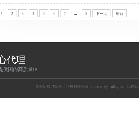
省去这一步骤？有没有不需要授权的代理IP呢？ 不需要授权
权，所以任何人想用就用，“万人骑”的叫法也就是这么来的，
1
2
3
4
5
6
7
...
8
下一页
刷新
又有用户会问：既然我已经付过费了，那为什么还是有授权这
骑”吧？ 确实，付费购买使用的代理IP都是优质纯净的代理IP，
心代理
提供国内高质量IP
版权所有
沈阳小土科技有限公司
Powered by Tuling tech
ICP经