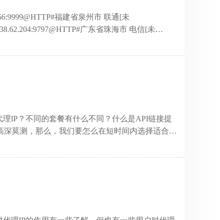
118.56:9999@HTTP#福建省泉州市 联通[未
9.38.62.204:9797@HTTP#广东省珠海市 电信[未
5.42.129.33:9999@HTTP#福建省南平市政和县 联通[未
司BGP数据中心[未知]1.83.119.228:8118@HTTP#
常州市 电信[未知] ...
理IP？不同的套餐有什么不同？什么是API链接提
高深莫测，那么，我们要怎么在短时间内选择适合自
然迅速。 1. 使用目的 首先需要明确，你要代理IP
，这两种分别适用于不同的业务范围，http代理多用于网
用目的的不同选择适合自己的代理IP类型，再根据使用
大概有多少IP需求，对IP的有效率要求等等来确定