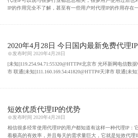
代理IP可以说与很多行业都息息相关，很多用户使用过后也
IP的作用完全不了解，甚至有一些用户对代理IP的作用存在
用来干嘛呢？ 一些用户认为代理IP作用强大，有了它就可
IP的主要作用最简单来说就是两个字：代理。用一个新的IP
于一个中转站，你的服务器将请求发送给它，它将请求发送
你。若你使用的是高匿代理IP，那么目标服务器是不知道你使
2020年4月28日 今日国内最新免费代理IP 
匿，从而让代理IP有了一个保护原IP地址的安全性的功能。 虽然
发布时间 2020年4月28日

[未知]119.254.94.71:55320@HTTP#北京市 光环新网电信数据
市 联通[未知]111.160.169.54:41820@HTTP#天津市 联通[未知]
知]123.207.66.220:1080@HTTP#广东省广州市 腾讯云[未知]1
知]125.123.17.49:9000@HTTP#浙江省嘉兴市 电信[未知]106.3
知]60.2.44.182:44990@HTTP#河北省唐山市 联通[未知]123.206.1
短效优质代理IP的优势
发布时间 2020年4月28日

相信很多经常使用代理IP的用户都知道有这样一种代理IP
着极高的有效率，并且每天的需求量巨大，它就是短效代理I