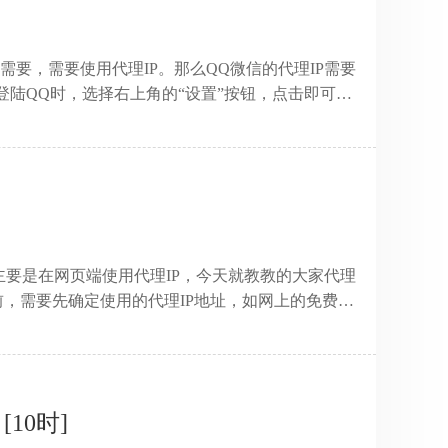
要，需要使用代理IP。那么QQ微信的代理IP需要
在登陆QQ时，选择右上角的“设置”按钮，点击即可进
即HTTP代理和SOCKS5代理，在这里选择我们需
可。若是成功则可以顺利使用，若是登陆失败则需要
微信后，进入登陆的界面，点击右上角的“设置”按钮，
开启”，即可输入代理IP的地址和端口类型，点击“更
 ...
主要是在网页端使用代理IP，今天就教教的大家代理
之前，需要先确定使用的代理IP地址，如网上的免费代
用的浏览器，这里以360浏览器为例，打开右上角的菜
择“代理服务器设置”，点击进入。1. 进入后在代理服
代理服务器的地址，即屏蔽一些IP地址。以上就是在
篇【选择代理IP基本步骤】 ...
[10时]