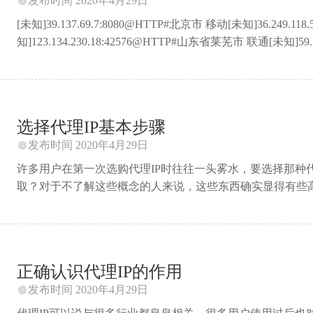
发布时间 2020年4月29日

[未知]39.137.69.7:8080@HTTP#北京市 移动[未知]36.249.
知]123.134.230.18:42576@HTTP#山东省莱芜市 联通[未知]5
知]183.7.56.221:41721@HTTP#广东省汕头市 电信[未知]17
知]121.40.66.129:808@HTTP#浙江省杭州市 阿里巴巴网络有限公
陕西省西安市 电信[未知]218.93.119.163:9002@HTTP#江苏省
选择代理IP基本步骤
发布时间 2020年4月29日

许多用户在第一次选购代理IP时往往一头雾水，要选择那种代
取？对于不了解这些概念的人来说，这些东西确实显得有些
己的代理IP呢？下面就带你了解一下，做好功课，选择代理IP自
做什么？现在市面上用的最多的是http代理和Socks5代理
页的访问，而Socks5代理则还能用于数据的传递。根据使
的具体需要，如单个IP需要用多长时间，并发需要多少，一天
正确认识代理IP的作用
具体需求，再与代理IP平台沟通。 ...
发布时间 2020年4月29日
