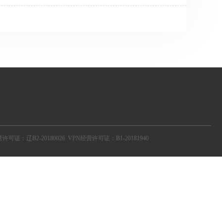
的代理IP的确有，那就是免费代理IP。由于不需要授
因而免费代理IP的有效率极低，IP质量极差。那么
个步骤呢？付费的代理IP不可能也是“万人
但若是不进行 ...
营许可证：辽B2-20180026
VPN经营许可证：B1-20181940