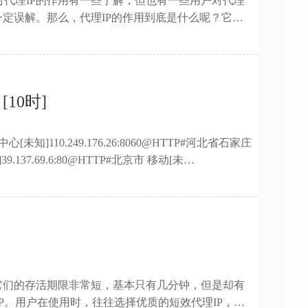
对代理IP的作用有一些了解，但也有一些用户对代理
一定误解。那么，代理IP的作用到底是什么呢？它能
以高枕无忧，可以轻松解决很多问题，其实不然，代理
地址代替你原来的IP地址来处理你的需求。它就相当
给目标服务器，再将从目标服务器接收的信息传送给
用了代理IP的，即实现了你原本IP地址的完美隐
[10时]
单个代 ...
中心[未知]110.249.176.26:8060@HTTP#河北省石家庄
39.137.69.6:80@HTTP#北京市 移动[未
14.223.103.47:8118@HTTP#江苏省无锡市 电信[未
7.195.199:8080@HTTP#北京市 电信[未
03.1 ...
：它们的存活期限非常短，基本只有几分钟，但是却有
P。用户在使用时，往往选择优质的短效代理IP，即