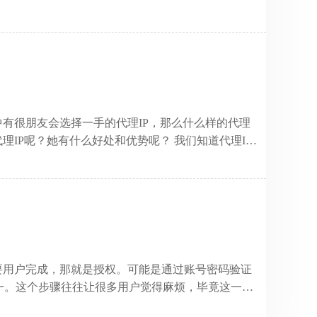
居不下，那么，这是为什么呢？这种代理IP真的这么
IP存户期限很短，为了保证IP池内资源的质量，短效代
的流水达到40万加，保证用户有海量的优质可用代
I参数 短效优质代理IP可以支持多种API参数，自由
中有很朋友会选择一手的代理IP，那么什么样的代理
理IP呢？她有什么好处和优势呢？ 我们知道代理IP
其中，高匿名代理有一部分完全纯净的代理IP资
用过的代理IP，这就是一手代理IP。 因而，一手代
巨大的帮助，从未使用过的代理IP，不论访问任何网
较高难度的业务成功率高一个档次。 同时，一手代理
需要用户完成，那就是授权。可能是通过账号密码验证
一。这个步骤往往让很多用户觉得麻烦，毕竟这一就
了。很多用户纳闷，为什么要有这一步骤呢？能不能