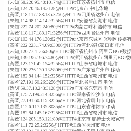
[未知]58.220.95.40:10174@HTTP#江苏省扬州市 电信
[未知]124.70.46.14:3128@HTTP#北京市 中电华通
[高匿]118.117.188.185:3256@HTTP#四川省达州市 电信
[未知]114.98.114.142:3256@HTTP#安徽省芜湖市 电信
[未知]222.74.202.240:80@HTTP#内蒙古呼和浩特市 电信
[高匿]118.117.188.171:3256@HTTP#四川省达州市 电信
[未知]103.44.176.130:82@HTTP#北京市东城区 光明网传
[高匿]222.223.174.69:63000@HTTP#河北省张家口市 电信
[未知]120.77.41.66:80@HTTP#浙江省杭州市 阿里云BGP
[未知]139.196.196.74:80@HTTP#浙江省杭州市 阿里云BG
[高匿]123.171.42.154:3256@HTTP#山东省聊城市 电信
[未知]120.236.130.132:8060@HTTP#广东省广州市 移动
[高匿]182.84.144.152:3256@HTTP#江西省赣州市 电信
[高匿]27.191.60.26:3256@HTTP#河北省唐山市 电信
[透明]59.37.18.243:3128@HTTP#广东省东莞市 电信
[高匿]175.7.199.214:3256@HTTP#湖南省长沙市 电信
[高匿]27.191.60.115:3256@HTTP#河北省唐山市 电信
[普匿]112.6.117.135:8085@HTTP#山东省潍坊市 移动
[高匿]182.84.145.167:3256@HTTP#江西省赣州市 电信
[高匿]124.205.153.121:80@HTTP#北京市 鹏博士长城宽带
[高匿]111.72.25.2:3256@HTTP#江西省抚州市 电信