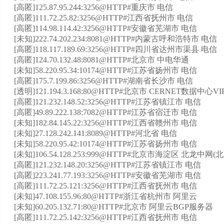
[高匿]125.87.95.244:3256@HTTP#重庆市 电信
[高匿]111.72.25.82:3256@HTTP#江西省抚州市 电信
[高匿]114.98.114.42:3256@HTTP#安徽省芜湖市 电信
[未知]222.74.202.234:8081@HTTP#内蒙古呼和浩特市 电信
[高匿]118.117.189.69:3256@HTTP#四川省达州市渠县 电信
[高匿]124.70.132.48:8081@HTTP#北京市 中电华通
[未知]58.220.95.34:10174@HTTP#江苏省扬州市 电信
[高匿]175.7.199.86:3256@HTTP#湖南省长沙市 电信
[透明]121.194.3.168:80@HTTP#北京市 CERNET数据中心
[高匿]121.232.148.52:3256@HTTP#江苏省镇江市 电信
[高匿]49.89.222.138:7082@HTTP#江苏省宿迁市 电信
[未知]182.84.145.22:3256@HTTP#江西省赣州市 电信
[未知]27.128.242.141:8089@HTTP#河北省 电信
[未知]58.220.95.42:10174@HTTP#江苏省扬州市 电信
[未知]106.54.128.253:999@HTTP#北京市海淀区 北龙中
[高匿]121.232.148.20:3256@HTTP#江苏省镇江市 电信
[高匿]223.241.77.193:3256@HTTP#安徽省芜湖市 电信
[高匿]111.72.25.121:3256@HTTP#江西省抚州市 电信
[未知]47.108.155.96:80@HTTP#浙江省杭州市 阿里云
[未知]60.205.132.71:80@HTTP#北京市 阿里云BGP服务器
[高匿]111.72.25.142:3256@HTTP#江西省抚州市 电信