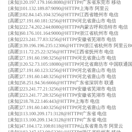
[未知]120.197.179.166:8080@HTTP#广东省东莞市 移动
[未知]101.132.189.87:9090@HTTP#上海市 阿里云
[高匿]182.84.145.104:3256@HTTP#江西省赣州市 电信
[高匿]27.191.60.181:3256@HTTP#河北省唐山市 电信
[未知]222.74.202.244:8080@HTTP#内蒙古呼和浩特市 电信
[未知]60.176.101.164:9000@HTTP#浙江省杭州市 电信
[未知]223.241.77.83:3256@HTTP#安徽省芜湖市 电信
[高匿]139.196.196.235:12306@HTTP#浙江省杭州市 阿里
[高匿]111.72.25.22:3256@HTTP#江西省抚州市 电信
[高匿]27.191.60.198:3256@HTTP#河北省唐山市 电信
[高匿]120.52.73.105:18080@HTTP#河北省廊坊市 
[高匿]27.191.60.123:3256@HTTP#河北省唐山市 电信
[高匿]27.191.60.148:3256@HTTP#河北省唐山市 电信
[未知]58.251.94.56:6666@HTTP#广东省深圳市 联通
[高匿]223.241.77.21:3256@HTTP#安徽省芜湖市 电信
[高匿]223.241.77.28:3256@HTTP#安徽省芜湖市 电信
[未知]218.78.22.146:443@HTTP#上海市 电信
[高匿]27.191.60.140:3256@HTTP#河北省唐山市 电信
[未知]113.100.209.171:3128@HTTP#广东省 电信
[未知]113.100.209.134:3128@HTTP#广东省 电信
[未知]47.104.172.108:8118@HTTP#山东省青岛市 阿里云