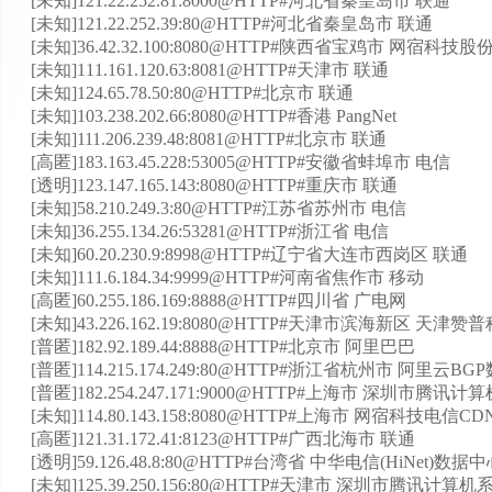
[未知]121.22.252.81:8000@HTTP#河北省秦皇岛市 联通
[未知]121.22.252.39:80@HTTP#河北省秦皇岛市 联通
[未知]36.42.32.100:8080@HTTP#陕西省宝鸡市 网宿
[未知]111.161.120.63:8081@HTTP#天津市 联通
[未知]124.65.78.50:80@HTTP#北京市 联通
[未知]103.238.202.66:8080@HTTP#香港 PangNet
[未知]111.206.239.48:8081@HTTP#北京市 联通
[高匿]183.163.45.228:53005@HTTP#安徽省蚌埠市 电信
[透明]123.147.165.143:8080@HTTP#重庆市 联通
[未知]58.210.249.3:80@HTTP#江苏省苏州市 电信
[未知]36.255.134.26:53281@HTTP#浙江省 电信
[未知]60.20.230.9:8998@HTTP#辽宁省大连市西岗区 联通
[未知]111.6.184.34:9999@HTTP#河南省焦作市 移动
[高匿]60.255.186.169:8888@HTTP#四川省 广电网
[未知]43.226.162.19:8080@HTTP#天津市滨海新区 
[普匿]182.92.189.44:8888@HTTP#北京市 阿里巴巴
[普匿]114.215.174.249:80@HTTP#浙江省杭州市 阿里云B
[普匿]182.254.247.171:9000@HTTP#上海市 深圳市
[未知]114.80.143.158:8080@HTTP#上海市 网宿科技电信C
[高匿]121.31.172.41:8123@HTTP#广西北海市 联通
[透明]59.126.48.8:80@HTTP#台湾省 中华电信(HiNet)数据
[未知]125.39.250.156:80@HTTP#天津市 深圳市腾讯计