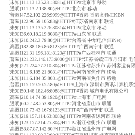
[未知]111.13.135.231:8081@HTTP#北京市 移动
[透明]111.13.2.138:80@HTTP#北京市 移动
[普匿]47.52.102.226:9999@HTTP#香港 香港宽频/HKBN
[普匿]122.96.59.105:83@HTTP#江苏省南京市 联通
[未知]111.13.135.226:8081@HTTP#北京市 移动
[未知]36.69.18.219:8080@HTTP#山东省 联通
[未知]210.242.3.79:80@HTTP#台湾省 中华电信(HiNet)
[高匿]182.88.186.86:8123@HTTP#广西南宁市 联通
[高匿]121.31.196.181:8123@HTTP#广西桂林市 联通
[普匿]121.232.146.173:9000@HTTP#江苏省镇江市丹阳市 电
[未知]221.224.77.210:80@HTTP#江苏省苏州市 苏州客运
[未知]111.6.185.21:8081@HTTP#河南省焦作市 移动
[未知]111.6.184.35:8081@HTTP#河南省焦作市 移动
[普匿]115.159.50.52:80@HTTP#上海市 深圳市腾讯计算
[未知]59.148.182.46:8088@HTTP#香港 城市电讯有限公司
[高匿]210.14.74.39:1920@HTTP#上海市 广电网
[透明]60.2.148.253:80@HTTP#河北省唐山市 联通
[高匿]110.73.43.167:8123@HTTP#广西南宁市 联通
[未知]219.157.114.63:8080@HTTP#河南省漯河市 联通
[未知]123.157.214.25:80@HTTP#浙江省衢州市 联通
[高匿]58.87.87.142:80@HTTP#浙江省温州市 广电网