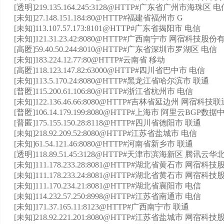
[透明]219.135.164.245:3128@HTTP#广东省广州市海珠区 电
[未知]27.148.151.184:80@HTTP#福建省福州市 G
[未知]113.107.57.173:8101@HTTP#广东省揭阳市 电信
[未知]121.31.23.42:8080@HTTP#广西南宁市 网宿科
[高匿]59.40.50.244:8010@HTTP#广东省深圳市罗湖区 电信
[未知]183.224.12.77:80@HTTP#云南省 移动
[高匿]118.123.147.82:63000@HTTP#四川省巴中市 电信
[未知]113.5.170.24:8080@HTTP#黑龙江省哈尔滨市 联通
[普匿]115.200.61.106:80@HTTP#浙江省杭州市 电信
[未知]122.136.46.66:8080@HTTP#吉林省延边州 网宿科
[普匿]106.14.179.199:8080@HTTP#上海市 阿里云BGP数据
[普匿]175.155.150.28:8118@HTTP#四川省德阳市 联通
[未知]218.92.209.52:8080@HTTP#江苏省盐城市 电信
[未知]61.54.121.46:8080@HTTP#河南省新乡市 联通
[透明]118.89.51.45:3128@HTTP#天津市滨海新区 腾讯云
[未知]111.178.233.28:8081@HTTP#湖北省黄石市 网
[未知]111.178.233.24:8081@HTTP#湖北省黄石市 网
[未知]111.170.234.21:8081@HTTP#湖北省襄阳市 电信
[未知]114.232.57.250:8998@HTTP#江苏省南通市 电信
[未知]171.37.165.11:8123@HTTP#广西南宁市 联通
[未知]218.92.221.201:8080@HTTP#江苏省盐城市 网