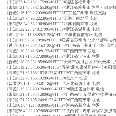
[未知]27.148.151.175:80@HTTP#福建省福州市 G
[未知]121.42.233.165:80@HTTP#浙江省杭州市 阿里云BG
[普匿]116.199.2.209:80@HTTP#广东省广州市 珠江宽频
[未知]124.74.96.222:80@HTTP#上海市闸北区 电信
[未知]58.240.53.196:80@HTTP#江苏省南京市 联通
[未知]122.228.248.27:80@HTTP#浙江省温州市 电信
[透明]116.211.88.89:3128@HTTP#湖北省恩施州 电信
[未知]180.97.61.78:80@HTTP#江苏省苏州市 北京奇虎
[透明]101.37.79.125:3128@HTTP#广东省广州市 广
[高匿]110.73.41.60:8123@HTTP#广西南宁市 联通
[未知]101.71.86.27:8080@HTTP#浙江省宁波市 联通
[普匿]118.89.231.85:80@HTTP#天津市滨海新区 腾讯云
[未知]119.28.87.36:80@HTTP#香港 北京康盛新创科技有
[高匿]171.37.165.167:8123@HTTP#广西南宁市 联通
[未知]122.70.135.102:80@HTTP#北京市 铁通
[普匿]27.191.54.93:8118@HTTP#河北省唐山市 电信
[高匿]115.202.230.204:808@HTTP#浙江省台州市 电信
[未知]121.31.23.41:8080@HTTP#广西南宁市 网宿科
[未知]171.37.195.240:8123@HTTP#广西南宁市 联通
[未知]61.54.121.48:8080@HTTP#河南省新乡市 联通
[未知]36.42.32.107:8080@HTTP#陕西省宝鸡市 网宿