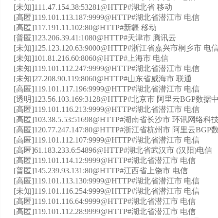
[未知]111.47.154.38:53281@HTTP#湖北省 移动
[高匿]119.101.113.187:9999@HTTP#湖北省潜江市 电信
[高匿]117.191.11.102:80@HTTP#新疆 移动
[普匿]123.206.39.41:1080@HTTP#天津市 腾讯云
[未知]125.123.120.63:9000@HTTP#浙江省嘉兴市桐乡市 电
[未知]101.81.216.60:8060@HTTP#上海市 电信
[未知]119.101.112.247:9999@HTTP#湖北省潜江市 电信
[未知]27.208.90.119:8060@HTTP#山东省威海市 联通
[高匿]119.101.117.196:9999@HTTP#湖北省潜江市 电信
[透明]123.56.103.169:3128@HTTP#北京市 阿里云BGP数据
[高匿]119.101.116.213:9999@HTTP#湖北省潜江市 电信
[高匿]103.38.5.53:51698@HTTP#湖南省长沙市 环讯网络
[高匿]120.77.247.147:80@HTTP#浙江省杭州市 阿里云BG
[高匿]119.101.112.107:9999@HTTP#湖北省潜江市 电信
[高匿]61.183.233.6:54896@HTTP#湖北省武汉市 (汉阳)电信
[高匿]119.101.114.12:9999@HTTP#湖北省潜江市 电信
[普匿]145.239.93.131:80@HTTP#江西省上饶市 电信
[高匿]119.101.113.130:9999@HTTP#湖北省潜江市 电信
[未知]119.101.116.254:9999@HTTP#湖北省潜江市 电信
[高匿]119.101.116.64:9999@HTTP#湖北省潜江市 电信
[高匿]119.101.112.28:9999@HTTP#湖北省潜江市 电信