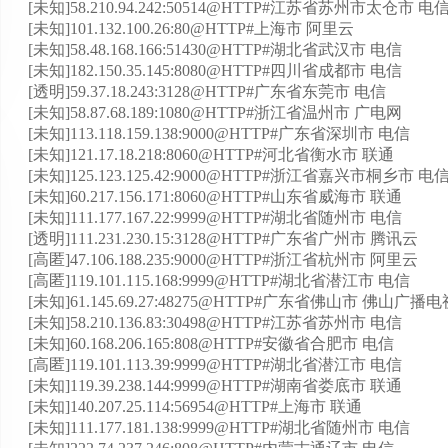
[未知]58.210.94.242:50514@HTTP#江苏省苏州市太仓市 电
[未知]101.132.100.26:80@HTTP#上海市 阿里云
[未知]58.48.168.166:51430@HTTP#湖北省武汉市 电信
[未知]182.150.35.145:8080@HTTP#四川省成都市 电信
[透明]59.37.18.243:3128@HTTP#广东省东莞市 电信
[未知]58.87.68.189:1080@HTTP#浙江省温州市 广电网
[未知]113.118.159.138:9000@HTTP#广东省深圳市 电信
[未知]121.17.18.218:8060@HTTP#河北省衡水市 联通
[未知]125.123.125.42:9000@HTTP#浙江省嘉兴市桐乡市 电
[未知]60.217.156.171:8060@HTTP#山东省威海市 联通
[未知]111.177.167.22:9999@HTTP#湖北省随州市 电信
[透明]111.231.230.15:3128@HTTP#广东省广州市 腾讯云
[高匿]47.106.188.235:9000@HTTP#浙江省杭州市 阿里云
[高匿]119.101.115.168:9999@HTTP#湖北省潜江市 电信
[未知]61.145.69.27:48275@HTTP#广东省佛山市 佛山广播
[未知]58.210.136.83:30498@HTTP#江苏省苏州市 电信
[未知]60.168.206.165:808@HTTP#安徽省合肥市 电信
[高匿]119.101.113.39:9999@HTTP#湖北省潜江市 电信
[未知]119.39.238.144:9999@HTTP#湖南省娄底市 联通
[未知]140.207.25.114:56954@HTTP#上海市 联通
[未知]111.177.181.138:9999@HTTP#湖北省随州市 电信