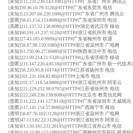
[未知]111.231.239.143:1081@HTTP#广东省广州市 腾讯云
[未知]59.36.10.79:3128@HTTP#广东省东莞市 电信
[未知]123.207.66.220:1080@HTTP#广东省广州市 腾讯云
[普匿]58.61.154.153:8080@HTTP#广东省深圳市 电信
[高匿]211.137.52.158:8080@HTTP#湖北省武汉市 移动
[未知]60.191.11.237:3128@HTTP#浙江省杭州市 电信
[未知]27.43.185.0:9999@HTTP#广东省梅州市 联通
[未知]58.87.98.150:1080@HTTP#浙江省温州市 广电网
[未知]61.150.96.27:36880@HTTP#陕西省汉中市 电信
[未知]223.99.214.21:53281@HTTP#山东省济南市 移动
[普匿]211.147.226.4:8118@HTTP#广东省广州市 新一代
[未知]58.220.95.8:10174@HTTP#江苏省扬州市 电信
[未知]101.231.104.82:80@HTTP#上海市 电信
[未知]101.37.118.54:8888@HTTP#浙江省杭州市 阿里云
[未知]221.229.252.98:9797@HTTP#江苏省徐州市 电信
[未知]222.249.238.138:8080@HTTP#北京市 教育信息网
[普匿]111.222.141.127:8118@HTTP#广东省深圳市 天威视讯
[普匿]117.141.114.57:8080@HTTP#广西南宁市 移动
[透明]58.87.76.102:3128@HTTP#浙江省温州市 广电网
[透明]47.113.82.22:3128@HTTP#浙江省杭州市 阿里云
[未知]61.130.181.231:20195@HTTP#浙江省舟山市 电信
[未知]118.24.89.122:1080@HTTP#广西柳州市高新区 视