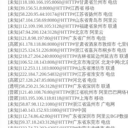
[未知]118.180.166.195:8060@HTTP#甘肃省兰州市 电信
[未知]39.156.51.8:8080@HTTP#江西省 移动
[未知]58.220.95.44:10174@HTTP#江苏省扬州市 电信
[未知]47.104.158.69:8080@HTTP#山东省青岛市 阿里云
[未知]112.109.198.105:3128@HTTP#福建省泉州市 联通
[未知]47.94.200.124:3128@HTTP#北京市 阿里云
[未知]121.8.98.197:80@HTTP#广东省广州市 电信
[高匿]61.178.118.86:8080@HTTP#甘肃省酒泉市敦煌市 
[未知]125.124.51.226:808@HTTP#浙江省嘉兴市桐乡市 电信
[未知]218.27.204.240:8000@HTTP#吉林省延边州延吉市 联
[未知]106.52.18.143:808@HTTP#北京市海淀区 北龙中网
[未知]112.253.11.103:8000@HTTP#山东省潍坊市 联通
[未知]222.184.7.206:54832@HTTP#江苏省淮安市 电信
[高匿]27.128.247.85:808@HTTP#河北省 电信
[透明]58.250.21.56:3128@HTTP#广东省深圳市 联通
[普匿]121.40.108.76:80@HTTP#浙江省杭州市 阿里巴
[普匿]183.195.106.118:8118@HTTP#上海市 移动
[未知]58.87.98.112:1080@HTTP#浙江省温州市 广电网
[未知]140.143.152.93:1080@HTTP#中国
[未知]112.74.86.42:80@HTTP#广东省深圳市 阿里云BGP
[未知]59.37.18.243:3128@HTTP#广东省东莞市 电信