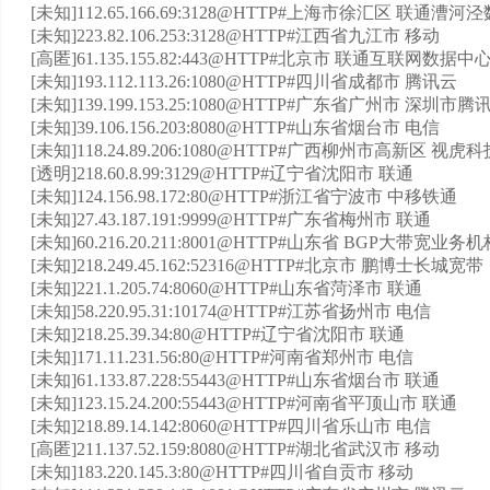
[未知]112.65.166.69:3128@HTTP#上海市徐汇区 联通漕
[未知]223.82.106.253:3128@HTTP#江西省九江市 移动
[高匿]61.135.155.82:443@HTTP#北京市 联通互联网数据中
[未知]193.112.113.26:1080@HTTP#四川省成都市 腾讯云
[未知]139.199.153.25:1080@HTTP#广东省广州市 深
[未知]39.106.156.203:8080@HTTP#山东省烟台市 电信
[未知]118.24.89.206:1080@HTTP#广西柳州市高新区 视
[透明]218.60.8.99:3129@HTTP#辽宁省沈阳市 联通
[未知]124.156.98.172:80@HTTP#浙江省宁波市 中移铁通
[未知]27.43.187.191:9999@HTTP#广东省梅州市 联通
[未知]60.216.20.211:8001@HTTP#山东省 BGP大带宽业务
[未知]218.249.45.162:52316@HTTP#北京市 鹏博士长城宽带
[未知]221.1.205.74:8060@HTTP#山东省菏泽市 联通
[未知]58.220.95.31:10174@HTTP#江苏省扬州市 电信
[未知]218.25.39.34:80@HTTP#辽宁省沈阳市 联通
[未知]171.11.231.56:80@HTTP#河南省郑州市 电信
[未知]61.133.87.228:55443@HTTP#山东省烟台市 联通
[未知]123.15.24.200:55443@HTTP#河南省平顶山市 联通
[未知]218.89.14.142:8060@HTTP#四川省乐山市 电信
[高匿]211.137.52.159:8080@HTTP#湖北省武汉市 移动
[未知]183.220.145.3:80@HTTP#四川省自贡市 移动