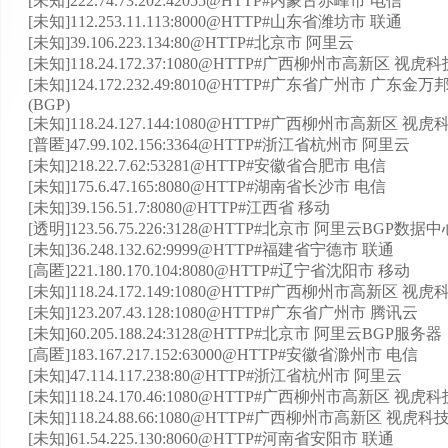
[未知]222.74.73.202:42055@HTTP#内蒙古赤峰市 电信
[未知]112.253.11.113:8000@HTTP#山东省潍坊市 联通
[未知]39.106.223.134:80@HTTP#北京市 阿里云
[未知]118.24.172.37:1080@HTTP#广西柳州市高新区 视
[未知]124.172.232.49:8010@HTTP#广东省广州市 
(BGP)
[未知]118.24.127.144:1080@HTTP#广西柳州市高新区 
[普匿]47.99.102.156:3364@HTTP#浙江省杭州市 阿里云
[未知]218.22.7.62:53281@HTTP#安徽省合肥市 电信
[未知]175.6.47.165:8080@HTTP#湖南省长沙市 电信
[未知]39.156.51.7:8080@HTTP#江西省 移动
[透明]123.56.75.226:3128@HTTP#北京市 阿里云BGP数据中
[未知]36.248.132.62:9999@HTTP#福建省宁德市 联通
[高匿]221.180.170.104:8080@HTTP#辽宁省沈阳市 移动
[未知]118.24.172.149:1080@HTTP#广西柳州市高新区 
[未知]123.207.43.128:1080@HTTP#广东省广州市 腾讯云
[未知]60.205.188.24:3128@HTTP#北京市 阿里云BGP服务器
[高匿]183.167.217.152:63000@HTTP#安徽省滁州市 电信
[未知]47.114.117.238:80@HTTP#浙江省杭州市 阿里云
[未知]118.24.170.46:1080@HTTP#广西柳州市高新区 视
[未知]118.24.88.66:1080@HTTP#广西柳州市高新区 视虎
[未知]61.54.225.130:8060@HTTP#河南省安阳市 联通