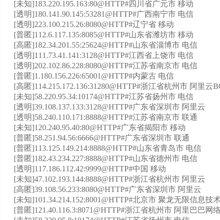
[未知]183.220.195.163:80@HTTP#四川省广元市 移动
[透明]180.141.90.145:53281@HTTP#广西南宁市 电信
[透明]223.100.215.26:8080@HTTP#辽宁省 移动
[普匿]112.6.117.135:8085@HTTP#山东省潍坊市 移动
[高匿]182.34.201.55:25624@HTTP#山东省淄博市 电信
[透明]111.73.41.141:3128@HTTP#江西省上饶市 电信
[透明]202.102.86.228:8080@HTTP#江苏省南京市 电信
[普匿]1.180.156.226:65001@HTTP#内蒙古 电信
[高匿]114.215.172.136:31280@HTTP#浙江省杭州市 阿里
[未知]58.220.95.34:10174@HTTP#江苏省扬州市 电信
[透明]39.108.137.133:3128@HTTP#广东省深圳市 阿里云
[透明]58.240.110.171:8888@HTTP#江苏省南京市 联通
[未知]120.240.95.40:80@HTTP#广东省揭阳市 移动
[普匿]58.251.94.56:6666@HTTP#广东省深圳市 联通
[普匿]113.125.149.214:8888@HTTP#山东省青岛市 电信
[普匿]182.43.234.227:8888@HTTP#山东省德州市 电信
[透明]117.186.112.42:9999@HTTP#中国 移动
[未知]47.102.193.144:8888@HTTP#浙江省杭州市 阿里云
[高匿]39.108.56.233:8080@HTTP#广东省深圳市 阿里云
[未知]101.34.214.152:8001@HTTP#北京市 聚龙无限信
[普匿]121.40.116.3:8071@HTTP#浙江省杭州市 阿里