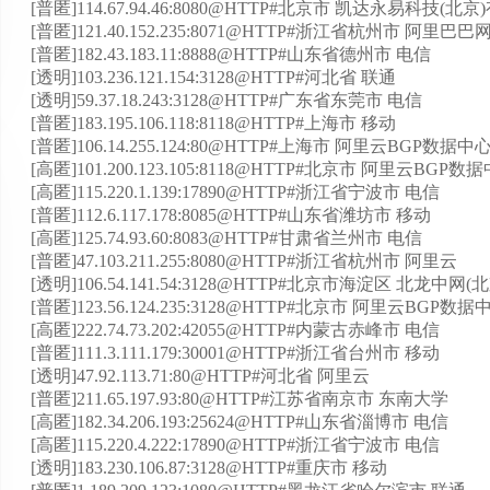
[普匿]114.67.94.46:8080@HTTP#北京市 凯达永易科技(北
[普匿]121.40.152.235:8071@HTTP#浙江省杭州市 阿
[普匿]182.43.183.11:8888@HTTP#山东省德州市 电信
[透明]103.236.121.154:3128@HTTP#河北省 联通
[透明]59.37.18.243:3128@HTTP#广东省东莞市 电信
[普匿]183.195.106.118:8118@HTTP#上海市 移动
[普匿]106.14.255.124:80@HTTP#上海市 阿里云BGP数据中
[高匿]101.200.123.105:8118@HTTP#北京市 阿里云BGP数
[高匿]115.220.1.139:17890@HTTP#浙江省宁波市 电信
[普匿]112.6.117.178:8085@HTTP#山东省潍坊市 移动
[高匿]125.74.93.60:8083@HTTP#甘肃省兰州市 电信
[普匿]47.103.211.255:8080@HTTP#浙江省杭州市 阿里云
[透明]106.54.141.54:3128@HTTP#北京市海淀区 北龙中
[普匿]123.56.124.235:3128@HTTP#北京市 阿里云BGP数据
[高匿]222.74.73.202:42055@HTTP#内蒙古赤峰市 电信
[普匿]111.3.111.179:30001@HTTP#浙江省台州市 移动
[透明]47.92.113.71:80@HTTP#河北省 阿里云
[普匿]211.65.197.93:80@HTTP#江苏省南京市 东南大学
[高匿]182.34.206.193:25624@HTTP#山东省淄博市 电信
[高匿]115.220.4.222:17890@HTTP#浙江省宁波市 电信
[透明]183.230.106.87:3128@HTTP#重庆市 移动