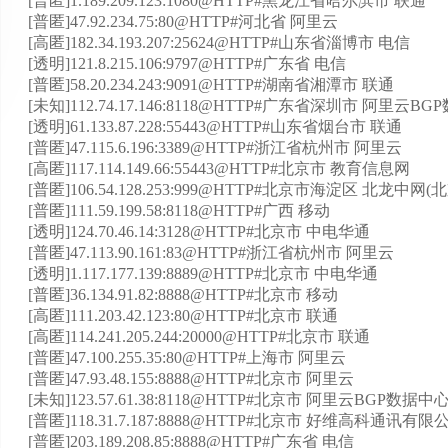
[普匿]1.189.209.123:1080@HTTP#黑龙江省哈尔滨市 联通
[普匿]47.92.234.75:80@HTTP#河北省 阿里云
[高匿]182.34.193.207:25624@HTTP#山东省淄博市 电信
[透明]121.8.215.106:9797@HTTP#广东省 电信
[普匿]58.20.234.243:9091@HTTP#湖南省湘潭市 联通
[未知]112.74.17.146:8118@HTTP#广东省深圳市 阿里云B
[透明]61.133.87.228:55443@HTTP#山东省烟台市 联通
[普匿]47.115.6.196:3389@HTTP#浙江省杭州市 阿里云
[高匿]117.114.149.66:55443@HTTP#北京市 教育信息网
[普匿]106.54.128.253:999@HTTP#北京市海淀区 北龙中
[普匿]111.59.199.58:8118@HTTP#广西 移动
[透明]124.70.46.14:3128@HTTP#北京市 中电华通
[普匿]47.113.90.161:83@HTTP#浙江省杭州市 阿里云
[透明]1.117.177.139:8889@HTTP#北京市 中电华通
[普匿]36.134.91.82:8888@HTTP#北京市 移动
[高匿]111.203.42.123:80@HTTP#北京市 联通
[高匿]114.241.205.244:20000@HTTP#北京市 联通
[普匿]47.100.255.35:80@HTTP#上海市 阿里云
[普匿]47.93.48.155:8888@HTTP#北京市 阿里云
[未知]123.57.61.38:8118@HTTP#北京市 阿里云BGP数据中
[普匿]118.31.7.187:8888@HTTP#北京市 好维高科通讯有限
[普匿]203.189.208.85:8888@HTTP#广东省 电信