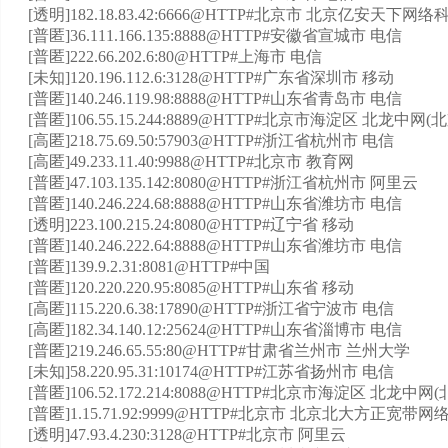
[透明]182.18.83.42:6666@HTTP#北京市 北京亿安天下
[普匿]36.111.166.135:8888@HTTP#安徽省宣城市 电信
[普匿]222.66.202.6:80@HTTP#上海市 电信
[未知]120.196.112.6:3128@HTTP#广东省深圳市 移动
[普匿]140.246.119.98:8888@HTTP#山东省青岛市 电信
[普匿]106.55.15.244:8889@HTTP#北京市海淀区 北龙中
[高匿]218.75.69.50:57903@HTTP#浙江省杭州市 电信
[高匿]49.233.11.40:9988@HTTP#北京市 教育网
[普匿]47.103.135.142:8080@HTTP#浙江省杭州市 阿里云
[普匿]140.246.224.68:8888@HTTP#山东省潍坊市 电信
[透明]223.100.215.24:8080@HTTP#辽宁省 移动
[普匿]140.246.222.64:8888@HTTP#山东省潍坊市 电信
[普匿]139.9.2.31:8081@HTTP#中国
[普匿]120.220.220.95:8085@HTTP#山东省 移动
[高匿]115.220.6.38:17890@HTTP#浙江省宁波市 电信
[高匿]182.34.140.12:25624@HTTP#山东省淄博市 电信
[普匿]219.246.65.55:80@HTTP#甘肃省兰州市 兰州大学
[未知]58.220.95.31:10174@HTTP#江苏省扬州市 电信
[普匿]106.52.172.214:8088@HTTP#北京市海淀区 北龙
[普匿]1.15.71.92:9999@HTTP#北京市 北京北大方正宽
[透明]47.93.4.230:3128@HTTP#北京市 阿里云