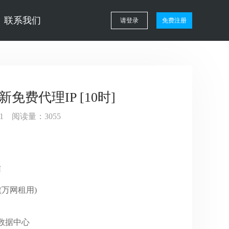
联系我们
请登录
免费注册
新免费代理IP [10时]
:01 阅读量：3055
信
DC(万网租用)
GP数据中心