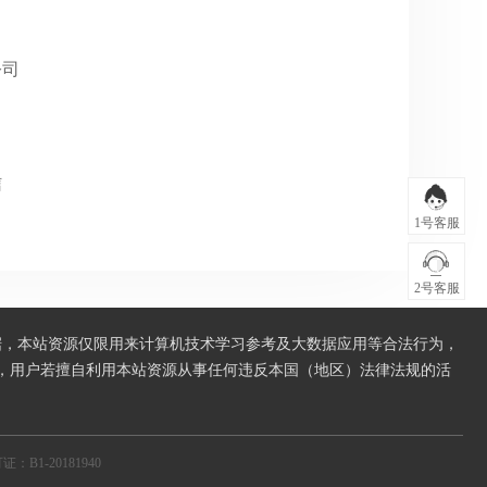
公司
信
1号客服
2号客服
据，本站资源仅限用来计算机技术学习参考及大数据应用等合法行为，
，用户若擅自利用本站资源从事任何违反本国（地区）法律法规的活
：B1-20181940