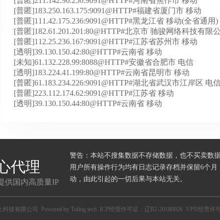
[普匿]211.142.96.250:9091@HTTP#河南省焦作市 移动
[普匿]183.250.163.175:9091@HTTP#福建省厦门市 移动
[普匿]111.42.175.236:9091@HTTP#黑龙江省 移动(全省通用)
[普匿]182.61.201.201:80@HTTP#北京市 驰骏网络科技有限
[普匿]112.25.236.167:9091@HTTP#江苏省苏州市 移动
[透明]39.130.150.42:80@HTTP#云南省 移动
[未知]61.132.228.99:8088@HTTP#安徽省合肥市 电信
[透明]183.224.41.199:80@HTTP#云南省昆明市 移动
[普匿]61.183.234.226:9091@HTTP#湖北省武汉市江岸区 电
[普匿]223.112.174.62:9091@HTTP#江苏省 移动
[透明]39.130.150.44:80@HTTP#云南省 移动
警告：本站不搜集数据不存储数据，也不买卖数
心代理
用户所有操作行为均有日志记录存档并保留6个月
动，由此引起的一切后果与本站无关。
提供国内高质量IP
土科技有限公司
Powered by Tuling tech
ICP经营许可证：辽B2-20180026
VPN经营许可证