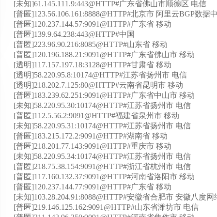
[未知]61.145.111.9:443@HTTP#广东省佛山市顺德区 电信
[普匿]123.56.106.161:8888@HTTP#北京市 阿里云BGP数据
[普匿]120.237.144.57:9091@HTTP#广东省 移动
[普匿]139.9.64.238:443@HTTP#中国
[普匿]223.96.90.216:8085@HTTP#山东省 移动
[普匿]120.196.188.21:9091@HTTP#广东省佛山市 移动
[透明]117.157.197.18:3128@HTTP#甘肃省 移动
[透明]58.220.95.8:10174@HTTP#江苏省扬州市 电信
[透明]218.202.7.125:80@HTTP#云南省昆明市 移动
[普匿]183.239.62.251:9091@HTTP#广东省中山市 移动
[未知]58.220.95.30:10174@HTTP#江苏省扬州市 电信
[普匿]112.5.56.2:9091@HTTP#福建省泉州市 移动
[未知]58.220.95.31:10174@HTTP#江苏省扬州市 电信
[普匿]183.215.172.2:9091@HTTP#湖南省 移动
[普匿]218.201.77.143:9091@HTTP#重庆市 移动
[未知]58.220.95.34:10174@HTTP#江苏省扬州市 电信
[普匿]218.75.38.154:9091@HTTP#浙江省杭州市 电信
[普匿]117.160.132.37:9091@HTTP#河南省洛阳市 移动
[普匿]120.237.144.77:9091@HTTP#广东省 移动
[未知]103.28.204.91:8088@HTTP#安徽省合肥市 安徽
[普匿]219.146.125.162:9091@HTTP#山东省潍坊市 电信