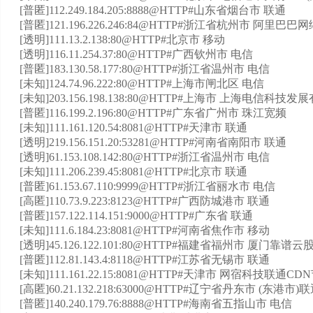
[普匿]112.249.184.205:8888@HTTP#山东省烟台市 联通
[普匿]121.196.226.246:84@HTTP#浙江省杭州市 阿里巴
[透明]111.13.2.138:80@HTTP#北京市 移动
[透明]116.11.254.37:80@HTTP#广西钦州市 电信
[普匿]183.130.58.177:80@HTTP#浙江省温州市 电信
[未知]124.74.96.222:80@HTTP#上海市闸北区 电信
[未知]203.156.198.138:80@HTTP#上海市 上海电信科技
[普匿]116.199.2.196:80@HTTP#广东省广州市 珠江宽频
[未知]111.161.120.54:8081@HTTP#天津市 联通
[透明]219.156.151.20:53281@HTTP#河南省南阳市 联通
[透明]61.153.108.142:80@HTTP#浙江省温州市 电信
[未知]111.206.239.45:8081@HTTP#北京市 联通
[普匿]61.153.67.110:9999@HTTP#浙江省丽水市 电信
[高匿]110.73.9.223:8123@HTTP#广西防城港市 联通
[普匿]157.122.114.151:9000@HTTP#广东省 联通
[未知]111.6.184.23:8081@HTTP#河南省焦作市 移动
[透明]45.126.122.101:80@HTTP#福建省福州市 厦
[普匿]112.81.143.4:8118@HTTP#江苏省无锡市 联通
[未知]111.161.22.15:8081@HTTP#天津市 网宿科技联通CD
[高匿]60.21.132.218:63000@HTTP#辽宁省丹东市 (东港市)
[普匿]140.240.179.76:8888@HTTP#海南省五指山市 电信