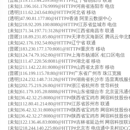
[普匿]119.115.44.209:80@HTTP#辽宁省朝阳市 联通
[未知]1.196.161.176:9999@HTTP#河南省洛阳市 电信
[透明]111.62.243.64:80@HTTP#河北省 移动
[透明]47.90.81.177:80@HTTP#香港 阿里云数据中心
[未知]218.92.209.100:8080@HTTP#江苏省盐城市 电信
[未知]171.34.197.71:3128@HTTP#江西省南昌市 联通
[普匿]118.89.231.85:80@HTTP#天津市滨海新区 腾讯云
[未知]42.176.192.54:80@HTTP#辽宁省 联通
[普匿]183.230.177.170:8081@HTTP#重庆市 移动
[未知]124.74.79.162:80@HTTP#上海市杨浦区 /虹口区电信
[未知]111.47.220.56:8081@HTTP#湖北省 移动
[未知]211.142.22.81:8080@HTTP#山西省太原市 移动
[普匿]116.199.115.78:80@HTTP#广东省广州市 珠江宽频
[透明]124.232.148.7:3128@HTTP#湖南省长沙市 迅雷离线
[未知]202.75.219.26:80@HTTP#浙江省杭州市 世导科技
[未知]61.179.105.28:8888@HTTP#山东省烟台市 北
[未知]36.42.32.25:8080@HTTP#陕西省宝鸡市 网宿科
[未知]112.80.41.214:80@HTTP#江苏省苏州市 联通
[未知]36.42.32.31:8080@HTTP#陕西省宝鸡市 网宿科
[未知]36.42.32.27:8080@HTTP#陕西省宝鸡市 网宿科
[未知]122.136.46.83:8080@HTTP#吉林省延边州 网宿科
[未知]218.244.140.225:80@HTTP#北京市 电信通中关村ID