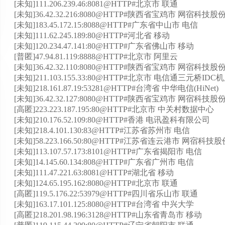
[未知]111.206.239.46:8081@HTTP#北京市 联通
[未知]36.42.32.216:8080@HTTP#陕西省宝鸡市 网宿
[未知]183.45.172.15:8088@HTTP#广东省中山市 电信
[未知]111.62.245.189:80@HTTP#河北省 移动
[未知]120.234.47.141:80@HTTP#广东省佛山市 移动
[普匿]47.94.81.119:8888@HTTP#北京市 阿里云
[未知]36.42.32.110:8080@HTTP#陕西省宝鸡市 网宿
[未知]211.103.155.33:80@HTTP#北京市 电信通三元桥IDC
[未知]218.161.87.19:53281@HTTP#台湾省 中华电信(HiNet)
[未知]36.42.32.127:8080@HTTP#陕西省宝鸡市 网宿
[高匿]223.223.187.195:80@HTTP#北京市 中关村数据中心
[未知]210.176.52.109:80@HTTP#香港 电讯盈科有限公司
[未知]218.4.101.130:83@HTTP#江苏省苏州市 电信
[未知]58.223.166.50:80@HTTP#江苏省连云港市 网宿
[未知]113.107.57.173:8101@HTTP#广东省揭阳市 电信
[未知]14.145.60.134:808@HTTP#广东省广州市 电信
[未知]111.47.221.63:8081@HTTP#湖北省 移动
[未知]124.65.195.162:8080@HTTP#北京市 联通
[高匿]119.5.176.22:53979@HTTP#四川省乐山市 联通
[未知]163.17.101.125:8080@HTTP#台湾省 中兴大学
[高匿]218.201.98.196:3128@HTTP#山东省青岛市 移动