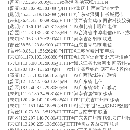
[普匿]47.52.96.5:80@HTTP#香港 香港宽频/HKBN
[普匿]202.202.90.20:8080@HTTP#重庆市 西南政法大学
[透明]45.221.218.16:8080@HTTP#广东省深圳市 长城宽带
[未知]36.42.32.100:8080@HTTP#陕西省宝鸡市 网宿
[透明]61.136.163.245:3128@HTTP#湖北省十堰市 电信
[普匿]211.23.136.230:3128@HTTP#台湾省 中华电信(HiNe
[未知]61.163.39.70:9999@HTTP#河南省洛阳市 联通
[普匿]58.56.128.84:9001@HTTP#山东省青岛市 电信
[高匿]49.85.11.155:26248@HTTP#江苏省泰州市 电信
[未知]61.179.105.30:8888@HTTP#山东省烟台市 北
[未知]113.5.80.102:8080@HTTP#黑龙江省七台河市 
[未知]202.107.85.26:80@HTTP#辽宁省盘锦市 网宿科
[高匿]121.31.100.166:8123@HTTP#广西防城港市 联通
[普匿]121.12.42.106:61234@HTTP#广东省 电信
[普匿]183.240.87.229:8080@HTTP#广东省深圳市 移动
[未知]111.6.185.24:8081@HTTP#河南省焦作市 移动
[未知]120.236.142.103:8888@HTTP#广东省广州市 移动
[未知]211.151.144.188:80@HTTP#北京市 世纪互联BGP数
[高匿]110.73.53.13:8123@HTTP#广西南宁市 联通
[普匿]123.207.148.76:80@HTTP#广东省广州市 腾讯云广
[未知]113.200.235.138:8080@HTTP#陕西省西安市 联通