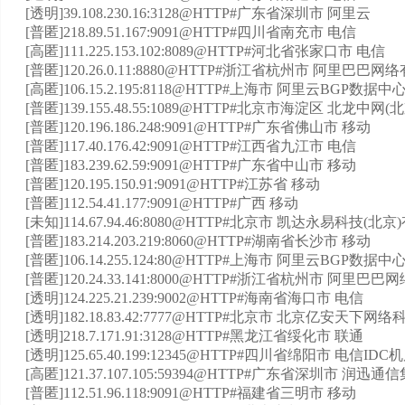
[透明]39.108.230.16:3128@HTTP#广东省深圳市 阿里云
[普匿]218.89.51.167:9091@HTTP#四川省南充市 电信
[高匿]111.225.153.102:8089@HTTP#河北省张家口市 电信
[普匿]120.26.0.11:8880@HTTP#浙江省杭州市 阿里巴巴
[高匿]106.15.2.195:8118@HTTP#上海市 阿里云BGP数据中
[普匿]139.155.48.55:1089@HTTP#北京市海淀区 北龙中
[普匿]120.196.186.248:9091@HTTP#广东省佛山市 移动
[普匿]117.40.176.42:9091@HTTP#江西省九江市 电信
[普匿]183.239.62.59:9091@HTTP#广东省中山市 移动
[普匿]120.195.150.91:9091@HTTP#江苏省 移动
[普匿]112.54.41.177:9091@HTTP#广西 移动
[未知]114.67.94.46:8080@HTTP#北京市 凯达永易科技(北
[普匿]183.214.203.219:8060@HTTP#湖南省长沙市 移动
[普匿]106.14.255.124:80@HTTP#上海市 阿里云BGP数据中
[普匿]120.24.33.141:8000@HTTP#浙江省杭州市 阿里
[透明]124.225.21.239:9002@HTTP#海南省海口市 电信
[透明]182.18.83.42:7777@HTTP#北京市 北京亿安天下
[透明]218.7.171.91:3128@HTTP#黑龙江省绥化市 联通
[透明]125.65.40.199:12345@HTTP#四川省绵阳市 电信ID
[高匿]121.37.107.105:59394@HTTP#广东省深圳市 润
[普匿]112.51.96.118:9091@HTTP#福建省三明市 移动