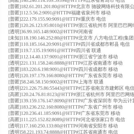
[高匿]140.246.114.169:59394@HTTP#山东省青岛市 电信
[普匿]182.61.201.201:80@HTTP#北京市 驰骏网络科技有限
[普匿]112.5.56.2:9091@HTTP#福建省泉州市 移动
[普匿]222.179.155.90:9091@HTTP#重庆市 电信
[普匿]120.26.123.95:8010@HTTP#浙江省杭州市 阿里
[透明]36.99.165.148:9002@HTTP#河南省
[未知]118.190.146.252:80@HTTP#北京市 八方电信工程(
[普匿]110.185.164.20:9091@HTTP#四川省成都市郫县 电信
[普匿]119.7.135.19:9091@HTTP#四川省 联通
[普匿]112.14.40.137:9091@HTTP#浙江省宁波市 移动
[透明]221.131.158.246:8888@HTTP#江苏省南通市 移动
[普匿]183.220.6.198:9091@HTTP#四川省成都市 移动
[透明]120.197.179.166:8080@HTTP#广东省东莞市 移动
[普匿]58.246.58.150:9002@HTTP#上海市 联通
[透明]221.226.75.86:55443@HTTP#江苏省南京市建邺区 电
[高匿]120.24.76.81:8123@HTTP#浙江省杭州市 阿里巴
[普匿]139.159.176.147:8090@HTTP#广东省深圳市 华为云计
[高匿]183.236.232.160:8080@HTTP#广东省广州市 移动
[普匿]120.236.41.185:9091@HTTP#广东省东莞市 移动
[高匿]111.225.152.82:8089@HTTP#河北省张家口市 电信
[透明]117.160.250.133:80@HTTP#河南省安阳市 移动
[透明]58.221.193.74:8888@HTTP#江苏省南通市 电信