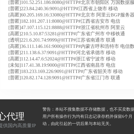
[普匿]101.52.251.186:8080@HTTP#北京市朝阳区 
[普匿]223.84.240.36:9091@HTTP#江西省上饶市 移动
[高匿]60.205.169.16:33080@HTTP#北京市 阿里云BGP服务
[普匿]182.101.207.11:8080@HTTP#江西省吉安市 电信
[普匿]47.107.115.121:8888@HTTP#浙江省杭州市 阿里云
[高匿]210.5.10.87:53281@HTTP#广东省广州市 中移铁通
[透明]221.6.201.74:9999@HTTP#江苏省南通市 联通
[高匿]36.111.146.161:9000@HTTP#内蒙古呼和浩特市 电
[普匿]211.138.6.37:9091@HTTP#河北省承德市 移动
[高匿]112.14.47.6:52024@HTTP#浙江省宁波市 移动
[未知]117.41.38.19:9000@HTTP#江西省南昌市 电信
[普匿]183.233.169.226:9091@HTTP#广东省韶关市 移动
[普匿]120.82.174.128:9091@HTTP#广东省江门市 联通
警告：本站不搜集数据不存储数据，也不买卖数
心代理
用户所有操作行为均有日志记录存档并保留6个月
动，由此引起的一切后果与本站无关。
提供国内高质量IP