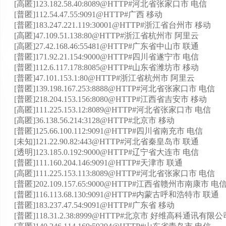
[高匿]123.182.58.40:8089@HTTP#河北省张家口市 电信
[普匿]112.54.47.55:9091@HTTP#广西 移动
[普匿]183.247.221.119:30001@HTTP#浙江省台州市 移动
[高匿]47.109.51.138:80@HTTP#浙江省杭州市 阿里云
[高匿]27.42.168.46:55481@HTTP#广东省中山市 联通
[普匿]171.92.21.154:9000@HTTP#四川省遂宁市 电信
[普匿]112.6.117.178:8085@HTTP#山东省潍坊市 移动
[普匿]47.101.153.1:80@HTTP#浙江省杭州市 阿里云
[普匿]139.198.167.253:8888@HTTP#河北省张家口市 电信
[普匿]218.204.153.156:8080@HTTP#江西省吉安市 移动
[高匿]111.225.153.12:8089@HTTP#河北省张家口市 电信
[高匿]36.138.56.214:3128@HTTP#北京市 移动
[普匿]125.66.100.112:9091@HTTP#四川省南充市 电信
[未知]121.22.90.82:443@HTTP#河北省秦皇岛市 联通
[透明]123.185.0.192:9000@HTTP#辽宁省大连市 电信
[普匿]111.160.204.146:9091@HTTP#天津市 联通
[高匿]111.225.153.113:8089@HTTP#河北省张家口市 电信
[普匿]202.109.157.65:9000@HTTP#江西省赣州市南康市 电
[普匿]116.113.68.130:9091@HTTP#内蒙古呼和浩特市 联通
[普匿]183.237.47.54:9091@HTTP#广东省 移动
[普匿]118.31.2.38:8999@HTTP#北京市 好维高科通讯有限公